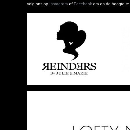
Volg ons op
Instagram
of
Facebook
om op de hoogte te b